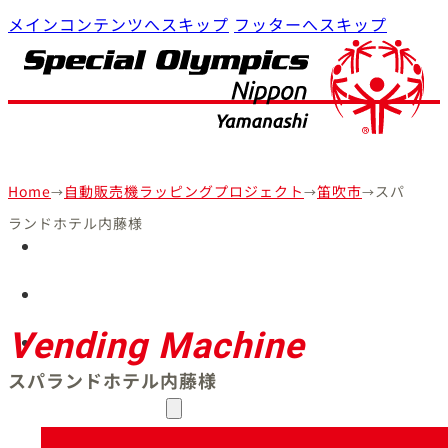
メインコンテンツへスキップ
フッターへスキップ
Home
自動販売機ラッピングプロジェクト
笛吹市
スパ
→
→
→
ランドホテル内藤様
Home
プログラム
SON・山梨について
Vending Machine
スパランドホテル内藤様
参加・支援