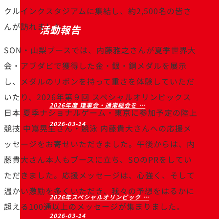
クルインクスタジアムに集結し、約2,500名の皆さ
んが訪れました。
活動報告
SON・山梨ブースでは、内藤雅之さんが夏季世界大
会・アブダビで獲得した金・銀・銅メダルを展示
し、メダルのリボンを持って重さを体験していただ
いたり、2026年第９回 スペシャルオリンピックス
2026年度 理事会・通常総会を …
日本 夏季ナショナルゲーム・東京に参加予定の陸上
2026-03-14
競技 中嶌晃生さん・競泳 内藤貴大さんへの応援メ
ッセージをお寄せいただきました。午後からは、内
藤貴大さん本人もブースに立ち、SOのPRをしてい
ただきました。応援メッセージは、心強く、そして
温かい激励を多くいただき、我々の予想をはるかに
2026年スペシャルオリンピック …
超える100通以上のメッセージが集まりました。
2026-03-14