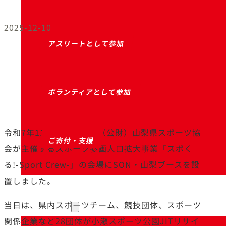
2025-12-10
アスリートとして参加
ボランティアとして参加
令和7年11月16日（日）（公財）山梨県スポーツ協
ご寄付・支援
会が主催するスポーツ参画人口拡大事業「スポく
る!-Sport Crew-」の会場にSON・山梨ブースを設
置しました。
お知らせ
当日は、県内スポーツチーム、競技団体、スポーツ
関係企業など28団体が小瀬スポーツ公園JITリサイ