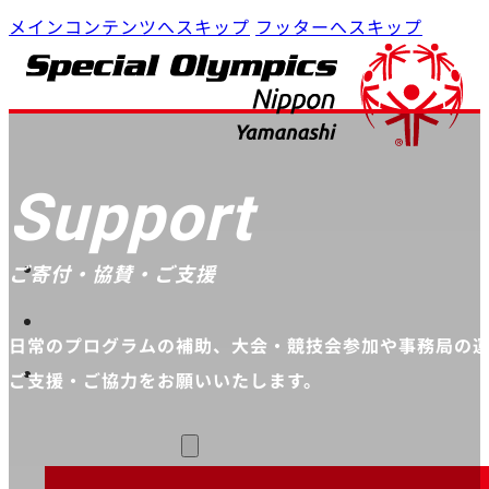
メインコンテンツへスキップ
フッターへスキップ
Support
Home
ご寄付・協賛・ご支援
プログラム
日常のプログラムの補助、大会・競技会参加や事務局の
SON・山梨について
ご支援・ご協力をお願いいたします。
参加・支援