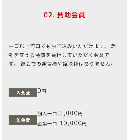
02. 賛助会員
⼀⼝以上何⼝でもお申込みいただけます。 活
動を⽀える会費を負担していただく会員で
す。 総会での発⾔権や議決権はありません。
0
円
入会金
3,000
個人一口
円
年会費
10,000
企業一口
円