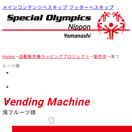
メインコンテンツへスキップ
フッターへスキップ
Home
自動販売機ラッピングプロジェクト
笛吹市
滝フ
→
→
→
ルーツ様
Home
プログラム
SON・山梨について
Vending Machine
滝フルーツ様
参加・支援